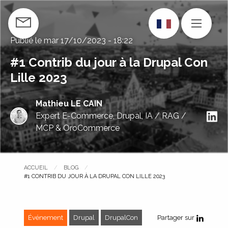
Aller
au
CONTACTEZ-NOUS
MENU
contenu
Publié le
mar 17/10/2023 - 18:22
principal
#1 Contrib du jour à la Drupal Con
Lille 2023
Mathieu LE CAIN
S
Expert E-Commerce, Drupal, IA / RAG /
MCP & OroCommerce
ACCUEIL
BLOG
PAGE COURANTE :
#1 CONTRIB DU JOUR À LA DRUPAL CON LILLE 2023
Événement
Drupal
DrupalCon
Partager sur