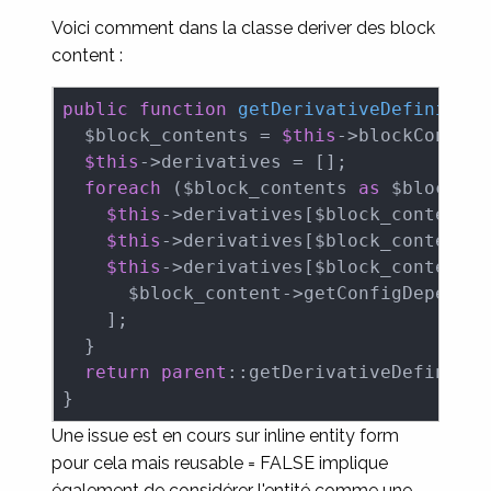
Voici comment dans la classe deriver des block
content :
public
function
getDerivativeDefinition
  $block_contents = 
$this
->blockContent
$this
->derivatives = [];

foreach
 ($block_contents 
as
 $block_co
$this
->derivatives[$block_content->
$this
->derivatives[$block_content->
$this
->derivatives[$block_content->
      $block_content->getConfigDependen
    ];

  }

return
parent
::getDerivativeDefinitio
}
Une issue est en cours sur inline entity form
pour cela mais reusable = FALSE implique
également de considérer l'entité comme une