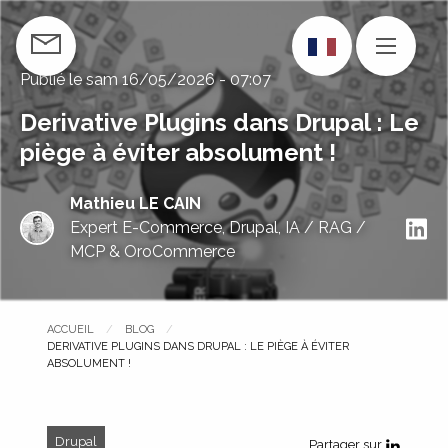
Aller
au
CONTACTEZ-NOUS
MENU
contenu
Publié le
sam 16/05/2026 - 07:07
principal
Derivative Plugins dans Drupal : Le
piège à éviter absolument !
Mathieu LE CAIN
S
Expert E-Commerce, Drupal, IA / RAG /
MCP & OroCommerce
ACCUEIL
BLOG
PAGE COURANTE :
DERIVATIVE PLUGINS DANS DRUPAL : LE PIÈGE À ÉVITER
ABSOLUMENT !
Drupal
Partager sur