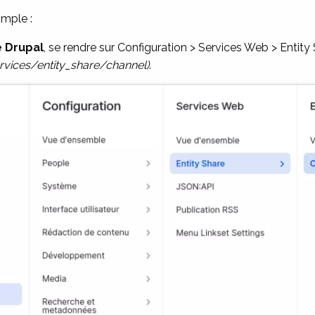
imple :
e Drupal
, se rendre sur Configuration > Services Web > Entit
rvices/entity_share/channel)
.