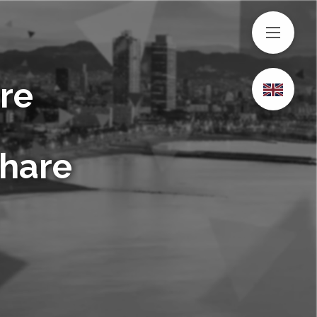
MENU
re
Share
S sur LinkedIn