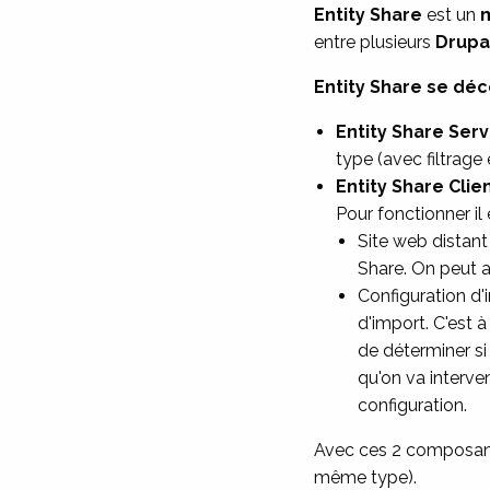
Entity Share
est un
m
entre plusieurs
Drupa
Entity Share se dé
Entity Share Ser
type (avec filtrage 
Entity Share Clie
Pour fonctionner il 
Site web distant 
Share. On peut a
Configuration d'
d'import. C'est 
de déterminer si
qu'on va interven
configuration.
Avec ces 2 composan
même type).