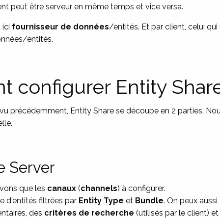
lient peut être serveur en même temps et vice versa.
 ici
fournisseur de données
/entités. Et par client, celui qu
onnées/entités.
configurer Entity Share
u précédemment, Entity Share se découpe en 2 parties. No
lle.
e Server
avons que les
canaux
(
channels
) à configurer.
e d'entités filtrées par
Entity Type
et
Bundle
. On peux aussi
taires, des
critères de recherche
(utilisés par le client) e