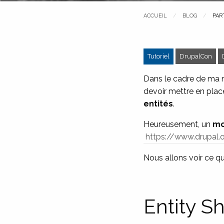
ACCUEIL
BLOG
PAG
PAR
Tutoriel
DrupalCon
Dans le cadre de ma m
devoir mettre en pla
entités
.
Heureusement, un
mo
https://www.drupal.o
Nous allons voir ce qu
Entity Sh