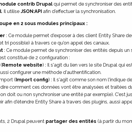
odule contrib Drupal
qui permet de synchroniser des ent
l
. Il utilise
JSON:API
afin d'effectuer la synchronisation.
coupe en 2 sous modules principaux :
ver
: Ce module permet d'exposer à des client Entity Share des 
et tri possible) à travers ce qu'on appel des canaux.
nt
: Ce module permet de synchroniser des entités depuis un s
est constitué de 2 configuration :
(
Remote website
) : Il s'agit du lien vers le site Drupal qui e
ussi configurer une méthode d'authentification.
import (
Import config
) : Il s'agit comme son nom l'indique de
à dire comment ces données vont être analysées et traitées d
 on doit ou non synchroniser une entité par exemple). C'est ju
ir afin d'étendre Entity Share à travers des plugins, aussi app
ts, 2 Drupal peuvent
partager des entités
(à partir du mom