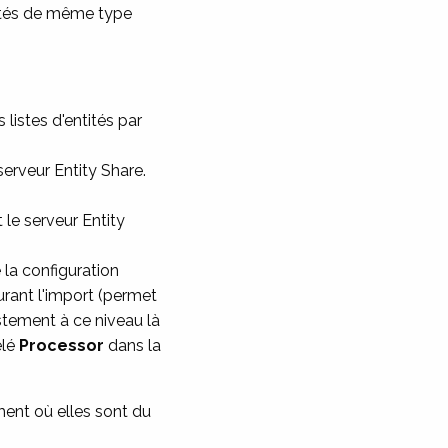
ités de même type
listes d'entités par
erveur Entity Share.
st le serveur Entity
 la configuration
urant l'import (permet
stement à ce niveau là
elé
Processor
dans la
ent où elles sont du